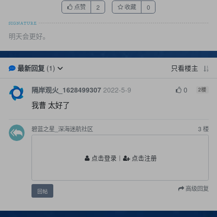
点赞
收藏
2
0
明天会更好。
最新回复
(
1
)
只看楼主
隔岸观火_1628499307
2022-5-9
0
2
楼
我曹 太好了
碧蓝之星_深海迷航社区
3
楼
点击登录
丨
点击注册
高级回复
回帖