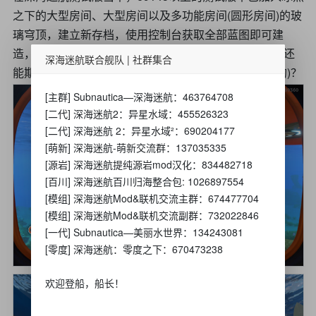
之下的大型房间、大型房间以及多功能房间(圆形房间)的玻
璃穹顶，建立新存档，使用控制台获取全部蓝图即可建
造，大房间的加入确实提高了一代的建筑可玩性，也许还
深海迷航联合舰队 | 社群集合
能期待更多冰点的内容加入到一代当中去(点歌机什么的)？
[主群] Subnautica—深海迷航：463764708
[二代] 深海迷航2：异星水域：455526323
[二代] 深海迷航 2：异星水域²：690204177
[萌新] 深海迷航-萌新交流群：137035335
[源岩] 深海迷航提纯源岩mod汉化：834482718
[百川] 深海迷航百川归海整合包: 1026897554
[模组] 深海迷航Mod&联机交流主群：674477704
[模组] 深海迷航Mod&联机交流副群：732022846
[一代] Subnautica—美丽水世界：134243081
[零度] 深海迷航：零度之下：670473238
欢迎登船，船长！