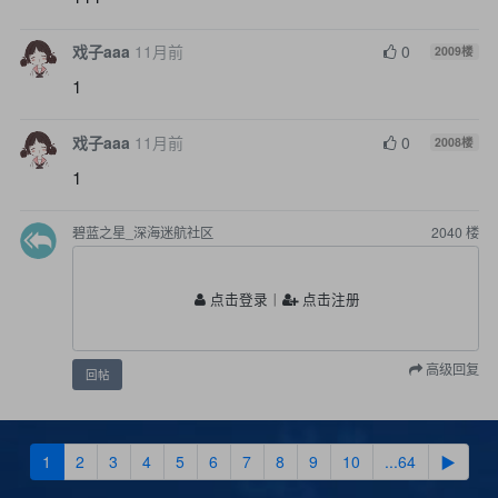
戏子aaa
11月前
0
2009
楼
1
戏子aaa
11月前
0
2008
楼
1
碧蓝之星_深海迷航社区
2040
楼
点击登录
丨
点击注册
高级回复
回帖
1
2
3
4
5
6
7
8
9
10
...64
▶