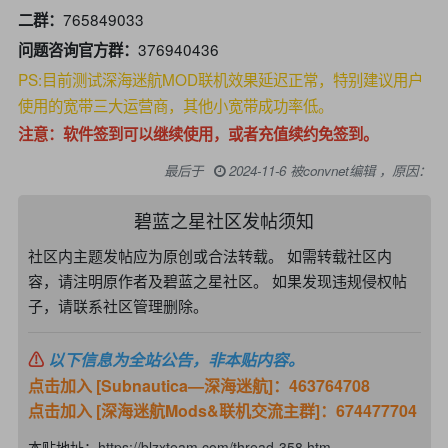
765849033
二群：
376940436
问题咨询官方群：
PS:目前测试深海迷航MOD联机效果延迟正常，特别建议用户
使用的宽带三大运营商，其他小宽带成功率低。
注意：软件签到可以继续使用，或者充值续约免签到。
最后于
2024-11-6 被convnet编辑 ，原因：
碧蓝之星社区发帖须知
社区内主题发帖应为原创或合法转载。 如需转载社区内
容，请注明原作者及碧蓝之星社区。 如果发现违规侵权帖
子，请联系社区管理删除。
⚠
以下信息为全站公告，非本贴内容。
点击加入 [Subnautica—深海迷航]：463764708
点击加入 [深海迷航Mods&联机交流主群]：674477704
本贴地址：
https://blzxteam.com/thread-358.htm