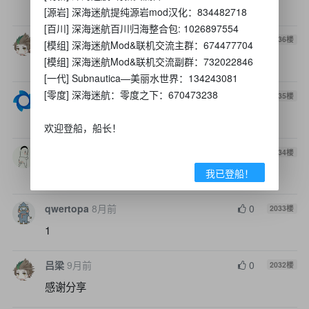
1
[源岩] 深海迷航提纯源岩mod汉化：834482718
[百川] 深海迷航百川归海整合包: 1026897554
yi835485980
6月前
0
2036
楼
[模组] 深海迷航Mod&联机交流主群：674477704
11111111111111
[模组] 深海迷航Mod&联机交流副群：732022846
[一代] Subnautica—美丽水世界：134243081
[零度] 深海迷航：零度之下：670473238
_yzzZ*
6月前
0
2035
楼
1111
欢迎登船，船长！
skdnfns
6月前
0
2034
楼
我已登船！
感谢楼主大大
qwertopa
8月前
0
2033
楼
1
吕梁
9月前
0
2032
楼
感谢分享