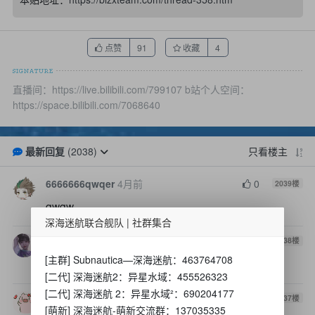
点赞
收藏
91
4
直播间：https://live.bilibili.com/799107 b站个人空间：
https://space.bilibili.com/7068640
最新回复
(
2038
)
只看楼主
6666666qwqer
4月前
0
2039
楼
qwqw
深海迷航联合舰队 | 社群集合
hengyun
5月前
0
2038
楼
[主群] Subnautica—深海迷航：463764708
1
[二代] 深海迷航2：异星水域：455526323
[二代] 深海迷航 2：异星水域²：690204177
vivianwsy
5月前
0
2037
楼
[萌新] 深海迷航-萌新交流群：137035335