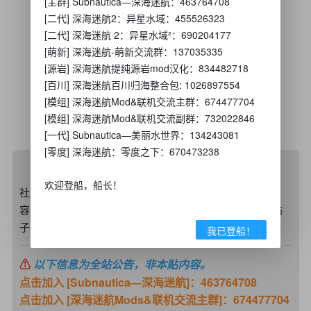
[主群] Subnautica—深海迷航：463764708
[二代] 深海迷航2：异星水域：455526323
[二代] 深海迷航 2：异星水域²：690204177
[萌新] 深海迷航-萌新交流群：137035335
[源岩] 深海迷航提纯源岩mod汉化：834482718
[百川] 深海迷航百川归海整合包: 1026897554
[模组] 深海迷航Mod&联机交流主群：674477704
[模组] 深海迷航Mod&联机交流副群：732022846
[一代] Subnautica—美丽水世界：134243081
[零度] 深海迷航：零度之下：670473238
碧蓝之星社区发帖须知
欢迎登船，船长！
社区内主题发帖应为原创或合法转载。 如需转载社区内
容，请注明原作者及碧蓝之星社区。 如果发现违规侵权帖
子，请联系社区管理删除。
我已登船！
⚠
以下信息为全站公告，非本贴内容。
点击加入 [Subnautica—深海迷航]：463764708
点击加入 [深海迷航Mods&联机交流主群]：674477704