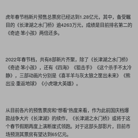
虎年春节档新片预售总票房已经达到1.28亿元，其中，备受瞩
目的《长津湖之水门桥》逾4263万元，成绩是目前排名第二的
《奇迹·笨小孩》两倍还多。
2022年春节档，共有8部新片齐聚，除了《长津湖之水门桥》
《奇迹·笨小孩》，还有《四海》《狙击手》《这个杀手不太冷
静》，三部动画片分别是《喜羊羊与灰太狼之筐出未来》《熊
出没·重返地球》《小虎墩大英雄》。
从目前各片的预售票房和“想看”热度来看，作为此前国庆档爆
款战争大片《长津湖》的续作，《长津湖之水门桥》或将于这
个春节假期再度上演断崖式领跑。对于这部头部影片，目前市
场预测其票房有望达到65亿元。