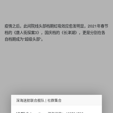
疫情之后，此间院线头部档期虹吸效应愈发明显，2021年春节
档的《唐人街探案3》，国庆档的《长津湖》，更是分别在各
自档期成为“超级头部”。
深海迷航联合舰队 | 社群集合