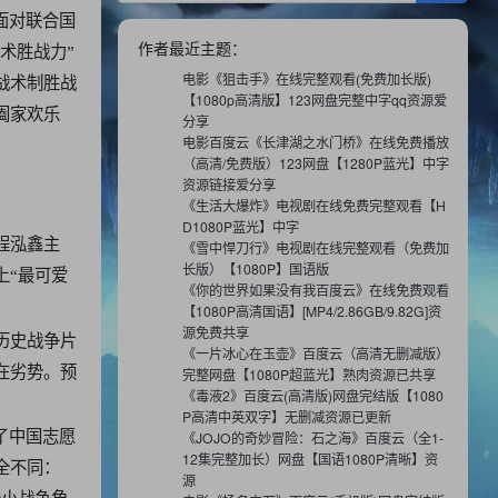
面对联合国
作者最近主题：
术胜战力”
电影《狙击手》在线完整观看(免费加长版)
战术制胜战
【1080p高清版】123网盘完整中字qq资源爱
阖家欢乐
分享
电影百度云《长津湖之水门桥》在线免费播放
（高清/免费版）123网盘【1280P蓝光】中字
资源链接爱分享
《生活大爆炸》电视剧在线免费完整观看【H
D1080P蓝光】中字
程泓鑫主
《雪中悍刀行》电视剧在线完整观看（免费加
长版）【1080P】国语版
上“最可爱
《你的世界如果没有我百度云》在线免费观看
【1080P高清国语】[MP4/2.86GB/9.82G]资
源免费共享
历史战争片
《一片冰心在玉壶》百度云（高清无删减版）
在劣势。预
完整网盘【1080P超蓝光】熟肉资源已共享
《毒液2》百度云(高清版)网盘完结版【1080
P高清中英双字】无删减资源已更新
了中国志愿
《JOJO的奇妙冒险：石之海》百度云（全1-
12集完整加长）网盘【国语1080P清晰】资
全不同：
源