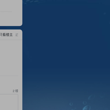
【1080p高清版】123网盘完整中字qq资源爱分享
只看楼主
2
楼