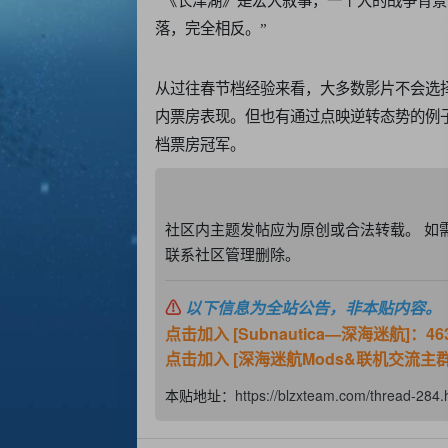
“《长津湖》是宏大叙事，一个大的战争背
落，完全相反。”
从过往春节档经验来看，大多数影片不会选
内票房表现。但也有通过点映逆转态势的例子
档票房冠军。
社区内主题发帖应为原创或合法转载。 如
联系社区管理删除。
⚠
以下信息为全站公告，非本贴内容。
点击加入 [Subnautica—深海迷航]：463
点击加入 [深海迷航Mods&联机交流主群]：
本贴地址：
https://blzxteam.com/thread-284.