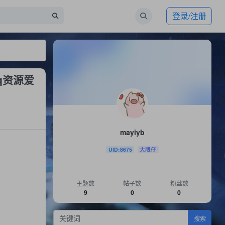
登录/注册
q资源爱
mayiyb
UID:8675
大眼仔
主题数
帖子数
粉丝数
9
0
0
搜索