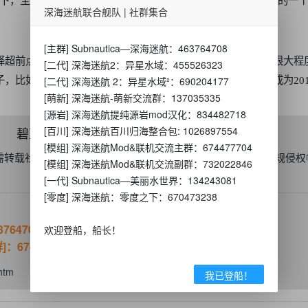
景下，全景式的展开。我是小切口，局部的、非常普通的、无名的一
深海迷航联合舰队 | 社群集合
[主群] Subnautica—深海迷航：463764708
择超前点映，而会在最后一刻露出真容，若点映口碑失利，将很大程
[二代] 深海迷航2：异星水域：455526323
，比如《流浪地球》就通过提前点映实现口碑发酵，并最终成为201
[二代] 深海迷航 2：异星水域²：690204177
[萌新] 深海迷航-萌新交流群：137035335
[源岩] 深海迷航提纯源岩mod汉化：834482718
碧蓝之星社区发帖须知
[百川] 深海迷航百川归海整合包: 1026897554
[模组] 深海迷航Mod&联机交流主群：674477704
需转载社区内容，请注明原作者及碧蓝之星社区。 如果发现违规侵权
[模组] 深海迷航Mod&联机交流副群：732022846
[一代] Subnautica—美丽水世界：134243081
[零度] 深海迷航：零度之下：670473238
764708
欢迎登船，船长！
674477704
htm
我已登船！