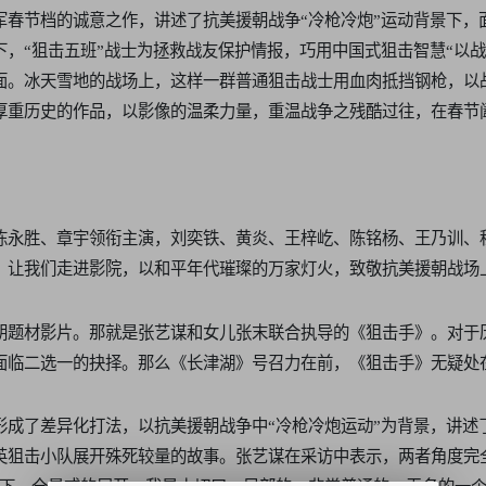
军春节档的诚意之作，讲述了抗美援朝战争“冷枪冷炮”运动背景下，
，“狙击五班”战士为拯救战友保护情报，巧用中国式狙击智慧“以战
面。冰天雪地的战场上，这样一群普通狙击战士用血肉抵挡钢枪，以
厚重历史的作品，以影像的温柔力量，重温战争之残酷过往，在春节
。
陈永胜、章宇领衔主演，刘奕铁、黄炎、王梓屹、陈铭杨、王乃训、
，让我们走进影院，以和平年代璀璨的万家灯火，致敬抗美援朝战场
朝题材影片。那就是
张艺谋
和女儿张末联合执导的《狙击手》。对于
面临二选一的抉择。那么《长津湖》号召力在前，《狙击手》无疑处
形成了差异化打法，以抗美援朝战争中“冷枪冷炮运动”为背景，讲述
英狙击小队展开殊死较量的故事。张艺谋在采访中表示，两者角度完