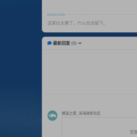
这家伙太懒了，什么也没留下。
最新回复
(
0
)
碧蓝之星_深海迷航社区
您