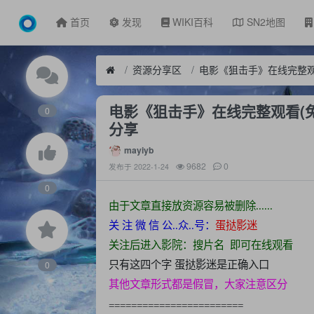
首页
发现
WIKI百科
SN2地图
资源分享区
电影《狙击手》在线完整观看(免
0
分享
mayiyb
9682
0
发布于
2022-1-24
0
由于文章直接放资源容易被删除......
关 注 微 信 公..众..号：
蛋挞影迷
关注后进入影院：搜片名 即可在线观看
0
只有这四个字
蛋挞影迷是正确入口
其他文章形式都是假冒，大家注意区分
========================