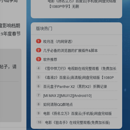
个小战争角
电影《扬名立万》百度云(手机版)网盘完结版
【1080P中字】无删
度影响档期
版块热门
9年度春节
1
皎月连（内网穿透）
2
几乎必备的浏览器的扩展插件&脚本
3
软件推荐
帖子，请
4
《雪中悍刀行》电视剧在线完整观看（免费加长
版）【1080P】国语版
5
《毒液2》百度云(高清版)网盘完结版【1080P
高清中英双字】无删减资源已更新
6
百元盒子Panther X2（黑豹X2）折腾记录
7
[MI MAX 2][MIUI12][Android10]
8
如何清除QQ群地点
9
电影《扬名立万》百度云(手机版)网盘完结版
【1080P中字】无删
10
电影《狙击手》在线完整观看(免费加长版)