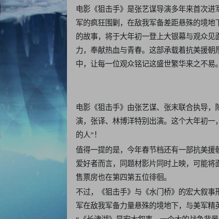
电影《狙击手》是张艺谋导演多年来首次进
军的疯狂围剿，在敌我军备差距悬殊的境地下
的故事，将于大年初一登上大银幕与观众见
力，奉献热血与青春。这部承载着抗美援朝
中，让每一位观众铭记这盛世繁华来之不易
电影《狙击手》由张艺谋、张末联合执导，
演，张译、林博洋特别出演。这个大年初一
的人”！
值得一提的是，今年春节档还有一部抗美援
爱好者而言，同题材影片同时上映，可能将
售票房也在第四第五位徘徊。
不过，《狙击手》与《水门桥》的宏大叙事
军在敌我军备力量悬殊的境地下，与美军精