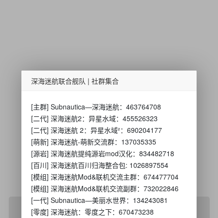
深海迷航联合舰队 | 社群集合
[主群] Subnautica—深海迷航：463764708
[二代] 深海迷航2：异星水域：455526323
[二代] 深海迷航 2：异星水域²：690204177
[萌新] 深海迷航-萌新交流群：137035335
[源岩] 深海迷航提纯源岩mod汉化：834482718
[百川] 深海迷航百川归海整合包: 1026897554
[模组] 深海迷航Mod&联机交流主群：674477704
[模组] 深海迷航Mod&联机交流副群：732022846
[一代] Subnautica—美丽水世界：134243081
碧蓝之星社区发帖须知
[零度] 深海迷航：零度之下：670473238