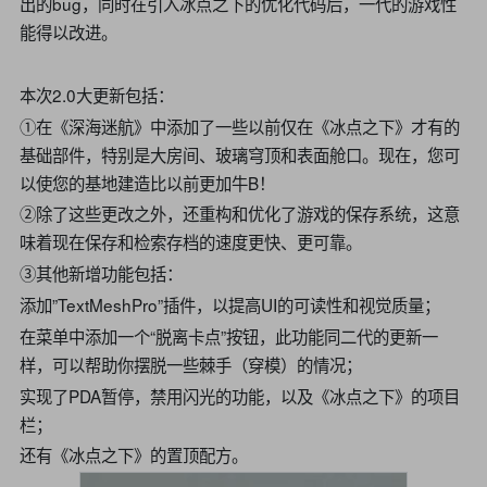
出的bug，同时在引入冰点之下的优化代码后，一代的游戏性
能得以改进。
本次2.0大更新包括：
①在《深海迷航》中添加了一些以前仅在《冰点之下》才有的
基础部件，特别是大房间、玻璃穹顶和表面舱口。现在，您可
以使您的基地建造比以前更加牛B！
②除了这些更改之外，还重构和优化了游戏的保存系统，这意
味着现在保存和检索存档的速度更快、更可靠。
③其他新增功能包括：
添加”TextMeshPro”插件，以提高UI的可读性和视觉质量；
在菜单中添加一个“脱离卡点”按钮，此功能同二代的更新一
样，可以帮助你摆脱一些棘手（穿模）的情况；
实现了PDA暂停，禁用闪光的功能，以及《冰点之下》的项目
栏；
还有《冰点之下》的置顶配方。