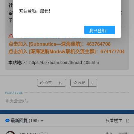
社区内主题发帖应为原创或合法转载。 如需转载社区内
欢迎登船，船长！
容，请注明原作者及碧蓝之星社区。 如果发现违规侵权帖
子，请联系社区管理删除。
我已登船！
⚠
以下信息为全站公告，非本贴内容。
点击加入 [Subnautica—深海迷航]：463764708
点击加入 [深海迷航Mods&联机交流主群]：674477704
本贴地址：
https://blzxteam.com/thread-405.htm
点赞
收藏
19
0
明天会更好。
最新回复
(
199
)
只看楼主
4281407
2月前
0
200
楼