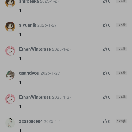
shirosaka
2025-1-27
0
178
楼
1
siyuanik
2025-1-27
0
177
楼
1
EthanWintersss
2025-1-27
0
176
楼
1
qsandyou
2025-1-27
0
175
楼
1
EthanWintersss
2025-1-27
0
174
楼
1
3259586904
2025-1-11
0
173
楼
1