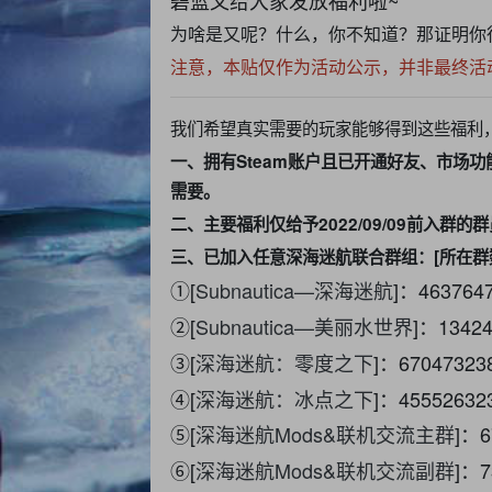
为啥是又呢？什么，你不知道？那证明你
注意，本贴仅作为活动公示，并非最终活
我们希望真实需要的玩家能够得到这些福利
一、拥有Steam账户且已开通好友、市场功
需要。
二、主要福利仅给予2022/09/09前入群
三、已加入任意深海迷航联合群组：[所在群
①[
Subnautica—深海迷航
]：463764
②[
Subnautica—美丽水世界
]：13424
③[
深海迷航：零度之下
]：67047323
④[
深海迷航：冰点之下
]：45552632
⑤[
深海迷航Mods&联机交流主群
]：6
⑥[
深海迷航Mods&联机交流副群
]：7