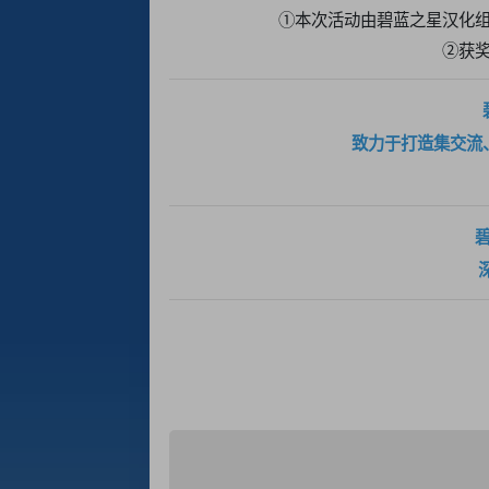
①本次活动由碧蓝之星汉化组
②获
致力于打造集交流