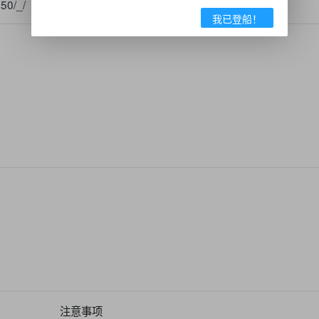
50/_/
我已登船！
注意事项