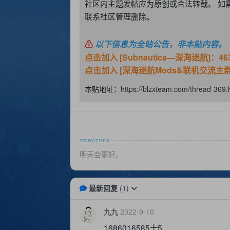
社区内主题发帖应为原创或合法转载。 如
联系社区管理删除。
⚠
以下信息为全站公告，非本贴内容。
点击加入 [Subnautica—深海迷航]：463
点击加入 [深海迷航Mods&联机交流主群]：
本贴地址：
https://blzxteam.com/thread-369.
明天会更好。
最新回复
(
1
)
九九
2022-9-10
1686016585十5