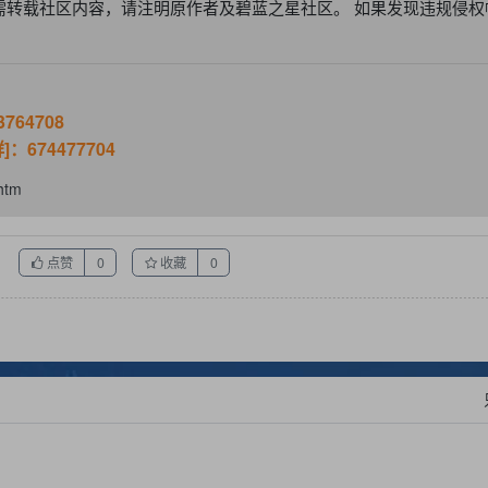
需转载社区内容，请注明原作者及碧蓝之星社区。 如果发现违规侵权
764708
674477704
htm
点赞
收藏
0
0