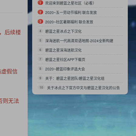
1
欢迎来到碧蓝之星社区（必看）
2
2020~五一劳动节福利 联合发放
3
2020~社区暑期福利 联合发放
，后续楼
4
碧蓝之星冰点之下汉化
5
深海迷航一代高清双语地图-2024全新构建
6
碧蓝之星深海迷航汉化
7
碧蓝之星社区APP下载页
8
2020~碧蓝印象评选大会
防虚假信
9
关于：碧蓝之星团队/碧蓝之星汉化组
10
关于冰点之下官方中文与碧蓝之星汉化的公告
否则无法