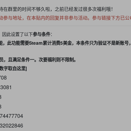
待在群里的时间不够久啦，之前已经发过很多次福利哦！
动参与地址，在本贴内的回复并非参与活动。参与链接下方已公
，因此设置了以下
：
参与条件
能，此功能需要Steam累计消费5美金，本条件只为验证不是新账号
的群员，且满足条件一。次要福利则不限制。
数字取自这里]
708
3081
8
3
74477704
32022846