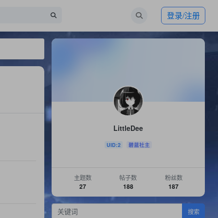
登录/注册
LittleDee
UID:2
碧蓝社主
主题数
帖子数
粉丝数
27
188
187
搜索