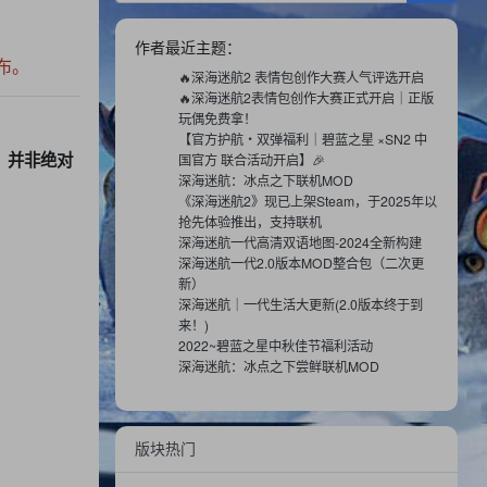
作者最近主题：
布。
🔥深海迷航2 表情包创作大赛人气评选开启
🔥深海迷航2表情包创作大赛正式开启｜正版
玩偶免费拿！
【官方护航・双弹福利｜碧蓝之星 ×SN2 中
，并非绝对
国官方 联合活动开启】🎉
深海迷航：冰点之下联机MOD
《深海迷航2》现已上架Steam，于2025年以
抢先体验推出，支持联机
深海迷航一代高清双语地图-2024全新构建
深海迷航一代2.0版本MOD整合包（二次更
新）
深海迷航｜一代生活大更新(2.0版本终于到
来！)
2022~碧蓝之星中秋佳节福利活动
深海迷航：冰点之下尝鲜联机MOD
版块热门