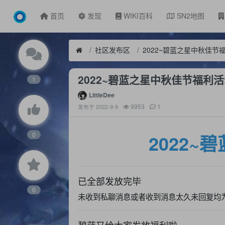
首页
发现
WIKI百科
SN2地图
社区发布区
2022~碧蓝之星中秋佳节
2022~碧蓝之星中秋佳节福利
1
LittleDee
9953
1
发布于
2022-9-9
0
2022
已全部发放完毕
0
未收到私聊消息或者收到消息太久未回复均
碧蓝又给大家发放福利啦~