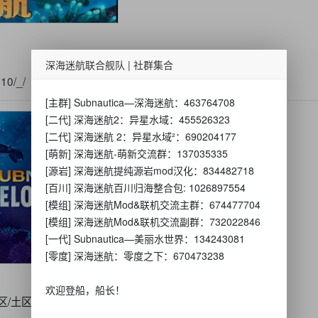
深海迷航联合舰队 | 社群集合
10/_/
[主群] Subnautica—深海迷航：463764708
[二代] 深海迷航2：异星水域：455526323
[二代] 深海迷航 2：异星水域²：690204177
[萌新] 深海迷航-萌新交流群：137035335
[源岩] 深海迷航提纯源岩mod汉化：834482718
[百川] 深海迷航百川归海整合包: 1026897554
[模组] 深海迷航Mod&联机交流主群：674477704
[模组] 深海迷航Mod&联机交流副群：732022846
[一代] Subnautica—美丽水世界：134243081
[零度] 深海迷航：零度之下：670473238
欢迎登船，船长！
区/土区